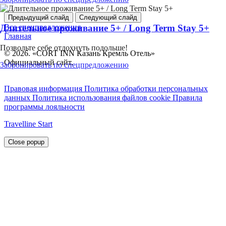
Предыдущий слайд
Следующий слайд
Все спецпредложения
Длительное проживание 5+ / Long Term Stay 5+
Главная
Позвольте себе отдохнуть подольше!
© 2026. «CORT INN Казань Кремль Отель»
Официальный сайт.
Забронировать по спецпредложению
RU
ENGLISH
EN
Правовая информация
Политика обработки персональных
данных
Политика использования файлов cookie
Правила
программы лояльности
Travelline Start
Close popup